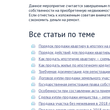
Данное мероприятие считается завершенным по
собственности на приобретенную недвижимост
Если отнестись к изложенным советам внимате
сэкономить деньги на ремонт.
Все статьи по теме
Порядок продажи квартиру в ипотеку на
Порядок действий для продажи квартир
Как продать ипотечную квартиру — схем
Как продать жилье по ипотечному креди
Требуемая документация для регистраци
Договор купли-продажи земельного учас
Государственная регистрация права соб
Особенности при составлении акта прие
Сделка купли-продажи имущества — реги
Продажа участка без межевания в 2018 
Продажа земельного участка в 2018 году