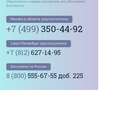
Обратитесь к нашим экспертам, это абсолютно
бесплатно
Москва и область (круглосуточно)
+7 (499)
350-44-92
Санкт-Петербург (круглосуточно)
+7 (812)
627-14-95
Бесплатно по России
8 (800)
555-67-55 доб. 225