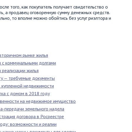
сле того, как покупатель получает свидетельство о
ь, а продавец оговоренную сумму денежных средств.
льно, то вполне можно обойтись без услуг риэлтора и
 вторичном рынке жилья
ы с коммунальными долгами
ы реализации жилья
ту — требуемые документы
и купленной недвижимости
тка с домом в 2018 году
ственности на недвижимое имущество
ма-передачи земельного надела
страция договора в Росреестре
году: возможности и реалии
: какие нужны документы для сделки