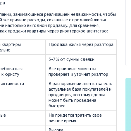
пании, занимающиеся реализацией недвижимости, чтобы
ой же причине расходы, связанные с продажей жилья
не настолько выгодной продавцу. Для сравнения,
ах продажи квартиры через риэлтерское агентство:
я квартиры
Продажа жилья через риэлтора
ельно
5-7% от суммы сделки
ребоваться
Все правовые моменты
 к юристу
проверяет и уточнят риэлтор
 активности
В распоряжении агентства есть
актуальная база покупателей и
продавцов, поэтому сделка
может быть проведена
быстрее
ные
Не придется тратить свое
личное время.
Высока