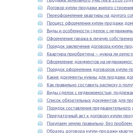
Договор купли-продажи жилого строения
Переоформление квартиры на другого со
Процесс оформления купли-продажи дом
Виды и особенности сделок с недвижим
Оформление гаража в личную собственно
Порядок заключения договора купли-про
Квартира приобретена — нужна ли регист
Оформление документов на недвижимос
Порядок оформления договоров купли-п
Какие документы нужны для продажи до
Как правильно составить расписку о пол
Виды сделок с недвижимостью, подлежа
Список обязательных документов для пр
Порядок составления предварительного 
Передаточный акт к договору купли-про
Покупаем землю правильно, без проблем
Образец договора купли-продажи кварт