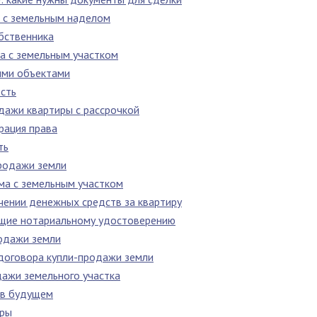
 с земельным наделом
бственника
а с земельным участком
ыми объектами
сть
дажи квартиры с рассрочкой
рация права
ть
родажи земли
ма с земельным участком
учении денежных средств за квартиру
щие нотариальному удостоверению
одажи земли
договора купли-продажи земли
дажи земельного участка
 в будущем
иры