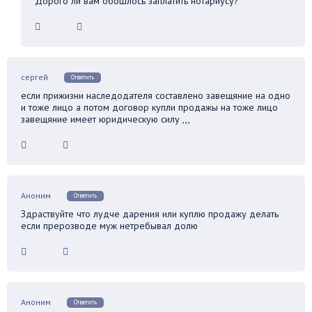
Дорого ли вам обошлось заплатить нотариусу?
сергей
Ответить
если прижизни наследодателя составлено завещяние на одно
и тоже лицо а потом договор купли продажы на тоже лицо
завещяние имеет юридическую силу ,,,
Аноним
Ответить
Здраствуйте что лудче дарения или куплю продажу делать
если прерозводе муж нетребывал долю
Аноним
Ответить