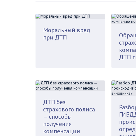
Моральный вред
Обращ
при ДТП
страх
компа
ДТП п
ДТП без
Разбо
страхового полиса
ГИБДД
— способы
проис
получения
опред
компенсации