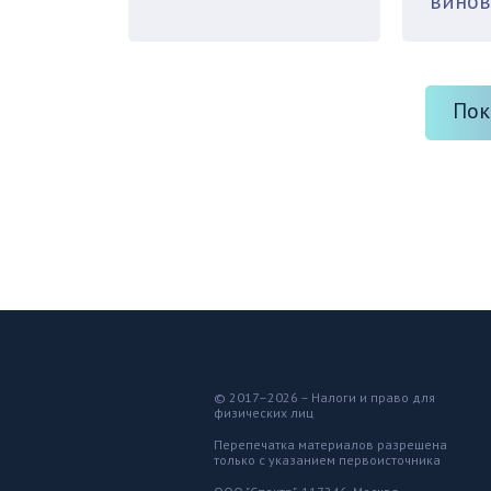
винов
Пок
© 2017–2026 – Налоги и право для
физических лиц
Перепечатка материалов разрешена
только с указанием первоисточника