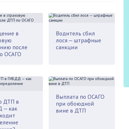
ение в
Водитель сбил
овую
лося — штрафные
нию после
санкции
о ОСАГО
Выплата по ОСАГО
р ДТП в
при обоюдной
 — как
вине в ДТП
ходит
еление