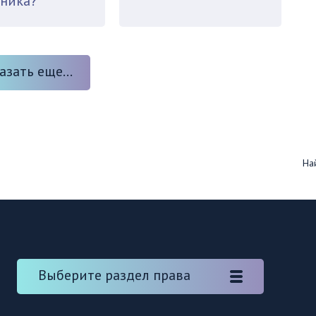
ника?
азать еще...
Най
Выберите раздел права