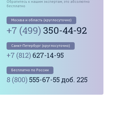
Обратитесь к нашим экспертам, это абсолютно
бесплатно
Москва и область (круглосуточно)
+7 (499)
350-44-92
Санкт-Петербург (круглосуточно)
+7 (812)
627-14-95
Бесплатно по России
8 (800)
555-67-55 доб. 225