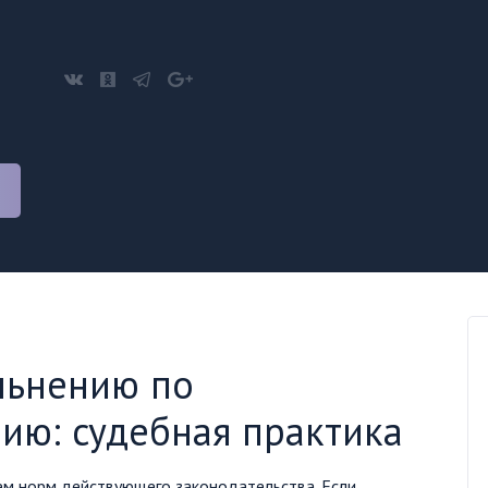
льнению по
ию: судебная практика
ем норм действующего законодательства. Если