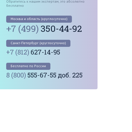
Обратитесь к нашим экспертам, это абсолютно
бесплатно
Москва и область (круглосуточно)
+7 (499)
350-44-92
Санкт-Петербург (круглосуточно)
+7 (812)
627-14-95
Бесплатно по России
8 (800)
555-67-55 доб. 225