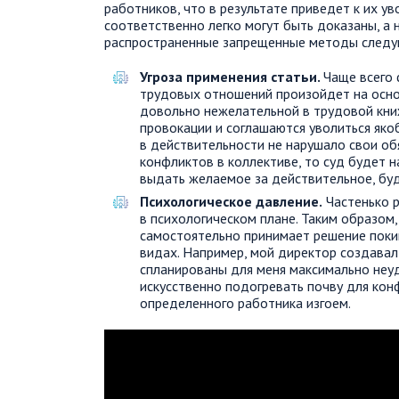
работников, что в результате приведет к их у
соответственно легко могут быть доказаны, а
распространенные запрещенные методы след
Угроза применения статьи.
Чаще всего 
трудовых отношений произойдет на основ
довольно нежелательной в трудовой книж
провокации и соглашаются уволиться яко
в действительности не нарушало свои обя
конфликтов в коллективе, то суд будет н
выдать желаемое за действительное, бу
Психологическое давление.
Частенько р
в психологическом плане. Таким образом
самостоятельно принимает решение покин
видах. Например, мой директор создава
спланированы для меня максимально неу
искусственно подогревать почву для кон
определенного работника изгоем.