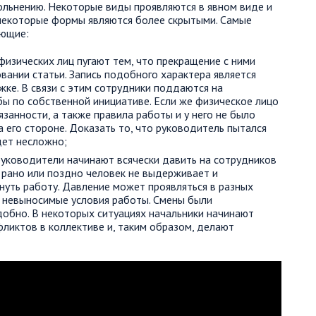
вольнению. Некоторые виды проявляются в явном виде и
 некоторые формы являются более скрытыми. Самые
ующие:
физических лиц пугают тем, что прекращение с ними
ании статьи. Запись подобного характера является
ке. В связи с этим сотрудники поддаются на
бы по собственной инициативе. Если же физическое лицо
занности, а также правила работы и у него не было
а его стороне. Доказать то, что руководитель пытался
дет несложно;
уководители начинают всячески давить на сотрудников
, рано или поздно человек не выдерживает и
уть работу. Давление может проявляться в разных
л невыносимые условия работы. Смены были
добно. В некоторых ситуациях начальники начинают
фликтов в коллективе и, таким образом, делают