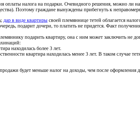
я оплаты налога на подарки. Очевидного решения, можно ли на
щества). Поэтому граждане вынуждены прибегнуть к неправомер
у,
дар в виде квартиры
своей племяннице тетей облагается налого
 очередь, подарит дочери, то платить не придется. Факт получен
у племяннику подарить квартиру, она с ним может заключить не д
ахинаций:
тира находилась более 3 лет.
обственности квартира находилась менее 3 лет. В таком случае т
продажи будет меньше налог на доходы, чем после оформления д