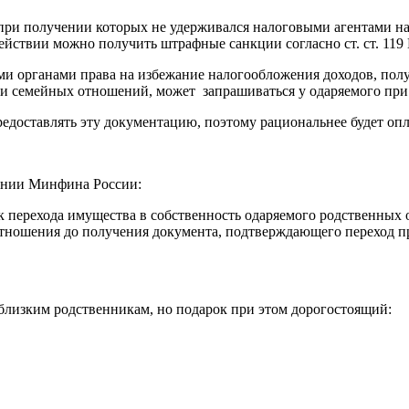
при получении которых не удерживался налоговыми агентами нал
йствии можно получить штрафные санкции согласно ст. ст. 119 
 органами права на избежание налогообложения доходов, получе
и семейных отношений, может запрашиваться у одаряемого при
редоставлять эту документацию, поэтому рациональнее будет опл
щении Минфина России:
ок перехода имущества в собственность одаряемого родственны
отношения до получения документа, подтверждающего переход пр
 близким родственникам, но подарок при этом дорогостоящий: