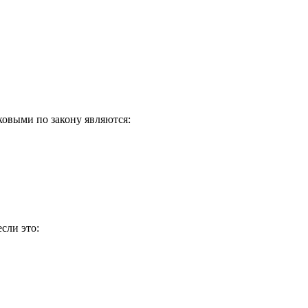
аковыми по закону являются:
сли это: