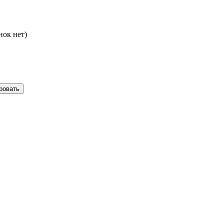
нок нет)
ровать