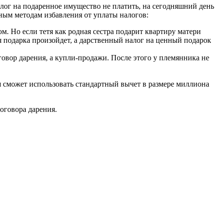
лог на подаренное имущество не платить, на сегодняшний день
ным методам избавления от уплаты налогов:
м. Но если тетя как родная сестра подарит квартиру матери
ия подарка произойдет, а дарственный налог на ценный подарок
оговор дарения, а купли-продажи. После этого у племянника не
етя сможет использовать стандартный вычет в размере миллиона
оговора дарения.