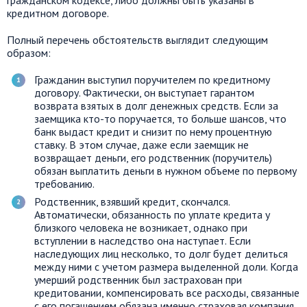
гражданском кодексе, либо должны быть указаны в
кредитном договоре.
Полный перечень обстоятельств выглядит следующим
образом:
Гражданин выступил поручителем по кредитному
договору. Фактически, он выступает гарантом
возврата взятых в долг денежных средств. Если за
заемщика кто-то поручается, то больше шансов, что
банк выдаст кредит и снизит по нему процентную
ставку. В этом случае, даже если заемщик не
возвращает деньги, его родственник (поручитель)
обязан выплатить деньги в нужном объеме по первому
требованию.
Родственник, взявший кредит, скончался.
Автоматически, обязанность по уплате кредита у
близкого человека не возникает, однако при
вступлении в наследство она наступает. Если
наследующих лиц несколько, то долг будет делиться
между ними с учетом размера выделенной доли. Когда
умерший родственник был застрахован при
кредитовании, компенсировать все расходы, связанные
с его погашением обязана именно страховая компания.