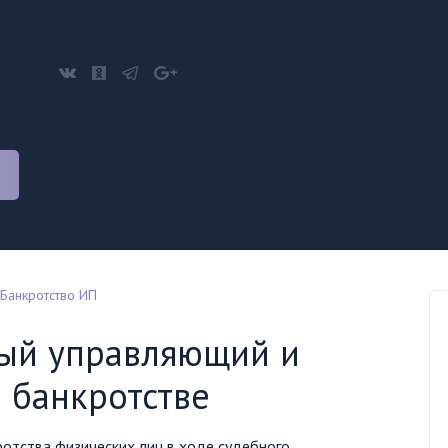
Банкротство ИП
вый управляющий и
в банкротстве
отства физических лиц в ходе судебного