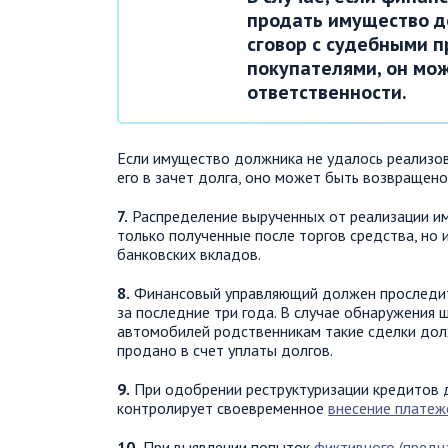
продать имущество д
сговор с судебными 
покупателями, он мо
ответственности.
Если имущество должника не удалось реализо
его в зачет долга, оно может быть возвращено
7.
Распределение вырученных от реализации им
только полученные после торгов средства, но 
банковских вкладов.
8.
Финансовый управляющий должен проследит
за последние три года. В случае обнаружени
автомобилей родственникам такие сделки дол
продано в счет уплаты долгов.
9.
При одобрении реструктуризации кредитов 
контролирует своевременное
внесение платеж
10.
При выявлении попыток
фиктивного (предн