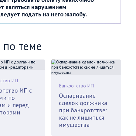
дет являться нарушением
следует подать на него жалобу.
 по теме
тство ИП
Банкротство ИП
отство ИП с
Оспаривание
ми по
сделок должника
ам и перед
при банкротстве:
торами
как не лишиться
имущества