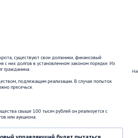
нкрота, существуют свои должники, финансовый
я с них долгов в установленном законом порядке. Из
лг гражданина.
Най
еством, подлежащим реализации. В случае попыток
жно пресечься.
ущества свыше 100 тысяч рублей он реализуется с
гов или аукциона.
нсовый управляющий будет пытаться