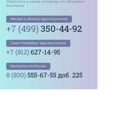
Обратитесь к нашим экспертам, это абсолютно
бесплатно
Москва и область (круглосуточно)
+7 (499)
350-44-92
Санкт-Петербург (круглосуточно)
+7 (812)
627-14-95
Бесплатно по России
8 (800)
555-67-55 доб. 225