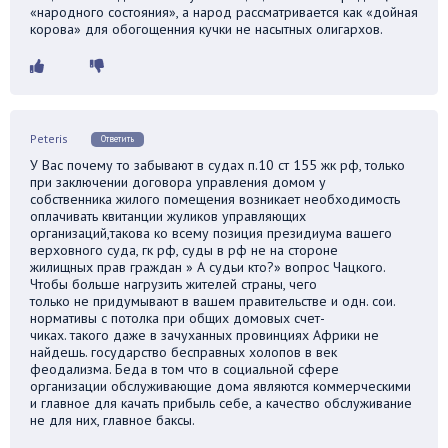
«народного состояния», а народ рассматривается как «дойная
корова» для обогощенния кучки не насытных олигархов.
Peteris
Ответить
У Вас почему то забывают в судах п.10 ст 155 жк рф, только
при заключении договора управления домом у
собственника жилого помещения возникает необходимость
оплачивать квитанции жуликов управляющих
организаций,такова ко всему позиция президиума вашего
верховного суда, гк рф, суды в рф не на стороне
жилищных прав граждан » А судьи кто?» вопрос Чацкого.
Чтобы больше нагрузить жителей страны, чего
только не придумывают в вашем правительстве и одн. сои.
нормативы с потолка при общих домовых счет-
чиках. такого даже в зачуханных провинциях Африки не
найдешь. государство бесправных холопов в век
феодализма. Беда в том что в социальной сфере
организации обслуживающие дома являются коммерческими
и главное для качать прибыль себе, а качество обслуживание
не для них, главное баксы.