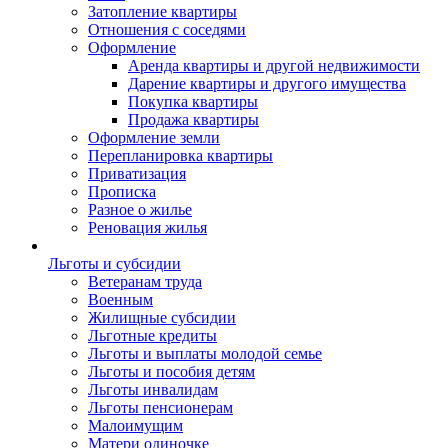
Затопление квартиры
Отношения с соседями
Оформление
Аренда квартиры и другой недвижимости
Дарение квартиры и другого имущества
Покупка квартиры
Продажа квартиры
Оформление земли
Перепланировка квартиры
Приватизация
Прописка
Разное о жилье
Реновация жилья
Льготы и субсидии
Ветеранам труда
Военным
Жилищные субсидии
Льготные кредиты
Льготы и выплаты молодой семье
Льготы и пособия детям
Льготы инвалидам
Льготы пенсионерам
Малоимущим
Матери одиночке