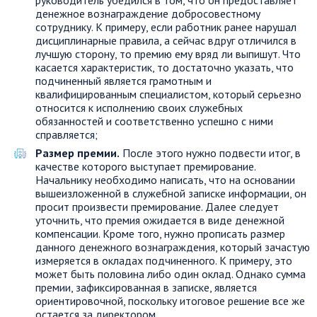
руководитель убедился в том, что он предоставляет
денежное вознаграждение добросовестному
сотруднику. К примеру, если работник ранее нарушал
дисциплинарные правила, а сейчас вдруг отличился в
лучшую сторону, то премию ему вряд ли выпишут. Что
касается характеристик, то достаточно указать, что
подчиненный является грамотным и
квалифицированным специалистом, который серьезно
относится к исполнению своих служебных
обязанностей и соответственно успешно с ними
справляется;
Размер премии.
После этого нужно подвести итог, в
качестве которого выступает премирование.
Начальнику необходимо написать, что на основании
вышеизложенной в служебной записке информации, он
просит произвести премирование. Далее следует
уточнить, что премия ожидается в виде денежной
компенсации. Кроме того, нужно прописать размер
данного денежного вознаграждения, который зачастую
измеряется в окладах подчиненного. К примеру, это
может быть половина либо один оклад. Однако сумма
премии, зафиксированная в записке, является
ориентировочной, поскольку итоговое решение все же
остается за директором.