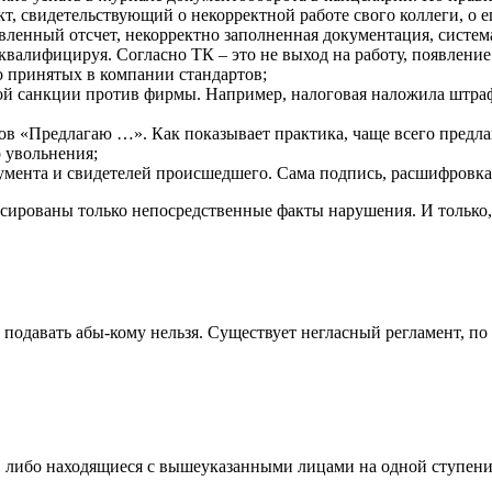
кт, свидетельствующий о некорректной работе свого коллеги, о
ленный отсчет, некорректно заполненная документация, система
квалифицируя. Согласно ТК – это не выход на работу, появление
до принятых в компании стандартов;
й санкции против фирмы. Например, налоговая наложила штраф и
слов «Предлагаю …». Как показывает практика, чаще всего пред
о увольнения;
кумента и свидетелей происшедшего. Сама подпись, расшифровка
ксированы только непосредственные факты нарушения. И только
, подавать абы-кому нельзя. Существует негласный регламент, п
, либо находящиеся с вышеуказанными лицами на одной ступени