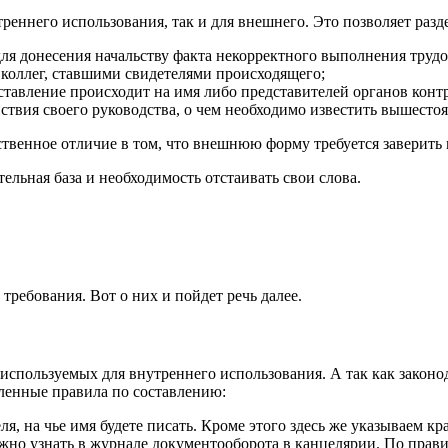
реннего использования, так и для внешнего. Это позволяет разде
я донесения начальству факта некорректного выполнения трудо
коллег, ставшими свидетелями происходящего;
ставление происходит на имя либо представителей органов кон
йствия своего руководства, о чем необходимо известить вышест
твенное отличие в том, что внешнюю форму требуется заверить 
тельная база и необходимость отстаивать свои слова.
ребования. Вот о них и пойдет речь далее.
спользуемых для внутреннего использования. А так как законод
еленные правила по составлению:
я, на чье имя будете писать. Кроме этого здесь же указываем к
ожно узнать в журнале документооборота в канцелярии. По прав