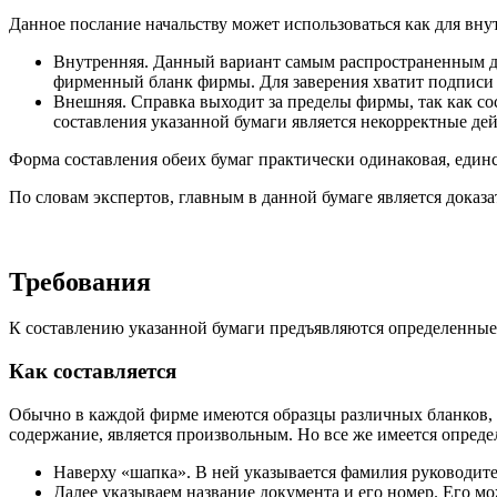
Данное послание начальству может использоваться как для внут
Внутренняя. Данный вариант самым распространенным дл
фирменный бланк фирмы. Для заверения хватит подписи 
Внешняя. Справка выходит за пределы фирмы, так как со
составления указанной бумаги является некорректные де
Форма составления обеих бумаг практически одинаковая, единс
По словам экспертов, главным в данной бумаге является доказа
Требования
К составлению указанной бумаги предъявляются определенные т
Как составляется
Обычно в каждой фирме имеются образцы различных бланков, и
содержание, является произвольным. Но все же имеется опред
Наверху «шапка». В ней указывается фамилия руководител
Далее указываем название документа и его номер. Его м