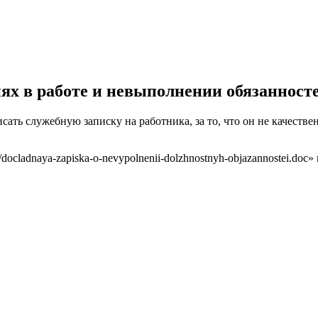
ях в работе и невыполнении обязанност
сать служебную записку на работника, за то, что он не качеств
/09/docladnaya-zapiska-o-nevypolnenii-dolzhnostnyh-objazannostei.