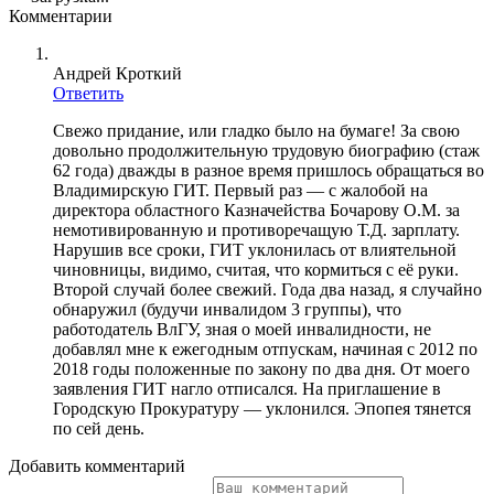
Комментарии
Андрей Кроткий
Ответить
Свежо придание, или гладко было на бумаге! За свою
довольно продолжительную трудовую биографию (стаж
62 года) дважды в разное время пришлось обращаться во
Владимирскую ГИТ. Первый раз — с жалобой на
директора областного Казначейства Бочарову О.М. за
немотивированную и противоречащую Т.Д. зарплату.
Нарушив все сроки, ГИТ уклонилась от влиятельной
чиновницы, видимо, считая, что кормиться с её руки.
Второй случай более свежий. Года два назад, я случайно
обнаружил (будучи инвалидом 3 группы), что
работодатель ВлГУ, зная о моей инвалидности, не
добавлял мне к ежегодным отпускам, начиная с 2012 по
2018 годы положенные по закону по два дня. От моего
заявления ГИТ нагло отписался. На приглашение в
Городскую Прокуратуру — уклонился. Эпопея тянется
по сей день.
Добавить комментарий