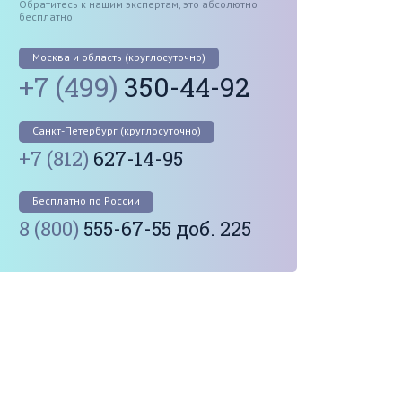
Обратитесь к нашим экспертам, это абсолютно
бесплатно
Москва и область (круглосуточно)
+7 (499)
350-44-92
Санкт-Петербург (круглосуточно)
+7 (812)
627-14-95
Бесплатно по России
8 (800)
555-67-55 доб. 225