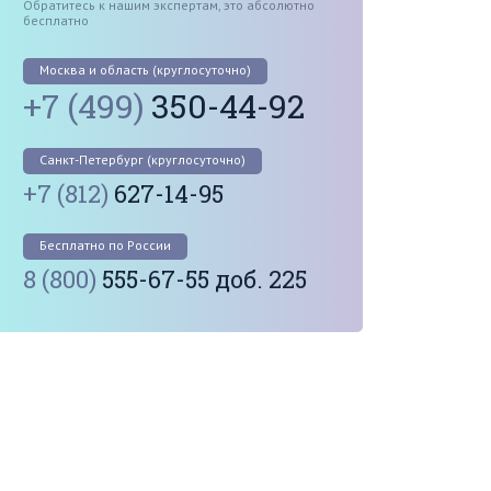
Обратитесь к нашим экспертам, это абсолютно
бесплатно
Москва и область (круглосуточно)
+7 (499)
350-44-92
Санкт-Петербург (круглосуточно)
+7 (812)
627-14-95
Бесплатно по России
8 (800)
555-67-55 доб. 225