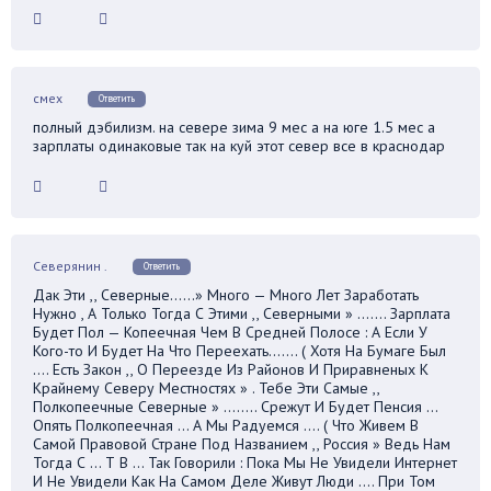
смех
Ответить
полный дэбилизм. на севере зима 9 мес а на юге 1.5 мес а
зарплаты одинаковые так на куй этот север все в краснодар
Северянин .
Ответить
Дак Эти ,, Северные……» Много — Много Лет Заработать
Нужно , А Только Тогда С Этими ,, Северными » ……. Зарплата
Будет Пол — Копеечная Чем В Средней Полосе : А Если У
Кого-то И Будет На Что Переехать……. ( Хотя На Бумаге Был
…. Есть Закон ,, О Переезде Из Районов И Приравненых К
Крайнему Северу Местностях » . Тебе Эти Самые ,,
Полкопеечные Северные » …….. Срежут И Будет Пенсия …
Опять Полкопеечная … А Мы Радуемся …. ( Что Живем В
Самой Правовой Стране Под Названием ,, Россия » Ведь Нам
Тогда С … Т В … Так Говорили : Пока Мы Не Увидели Интернет
И Не Увидели Как На Самом Деле Живут Люди …. При Том