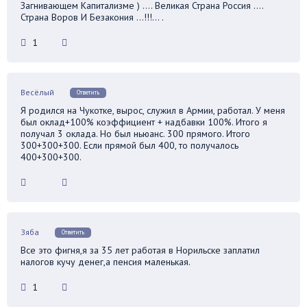
Загнивающем Капитализме ) …. Великая Страна Россия ….
Страна Воров И Безакония …!!!… .
1
Весёлый
Ответить
Я родился на Чукотке, вырос, служил в Армии, работал. У меня
был оклад+100% коэффициент + надбавки 100%. Итого я
получал 3 оклада. Но был ньюанс. 300 прямого. Итого
300+300+300. Если прямой был 400, то получалось
400+300+300.
Зяба
Ответить
Все это фигня,я за 35 лет работая в Норильске заплатил
налогов кучу денег,а пенсия маленькая.
1