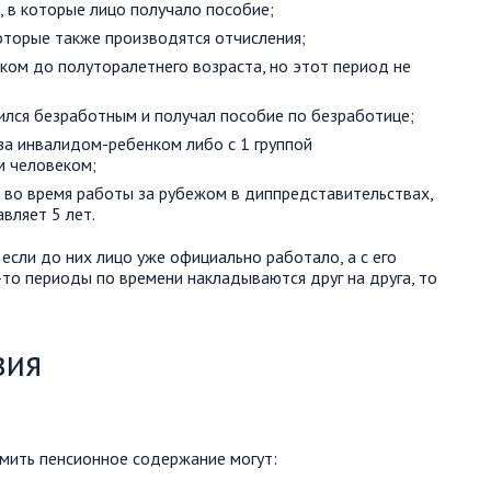
 в которые лицо получало пособие;
которые также производятся отчисления;
нком до полуторалетнего возраста, но этот период не
ился безработным и получал пособие по безработице;
за инвалидом-ребенком либо с 1 группой
м человеком;
 во время работы за рубежом в диппредставительствах,
вляет 5 лет.
если до них лицо уже официально работало, а с его
-то периоды по времени накладываются друг на друга, то
вия
формить пенсионное содержание могут: