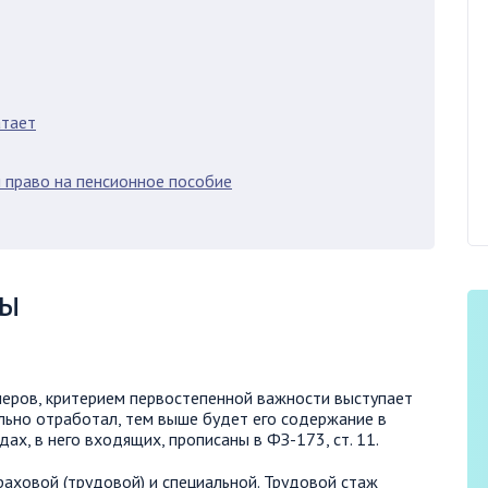
атает
н право на пенсионное пособие
мы
неров, критерием первостепенной важности выступает
льно отработал, тем выше будет его содержание в
ах, в него входящих, прописаны в ФЗ-173, ст. 11.
раховой (трудовой) и специальной. Трудовой стаж