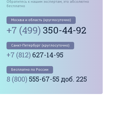
Обратитесь к нашим экспертам, это абсолютно
бесплатно
Москва и область (круглосуточно)
+7 (499)
350-44-92
Санкт-Петербург (круглосуточно)
+7 (812)
627-14-95
Бесплатно по России
8 (800)
555-67-55 доб. 225