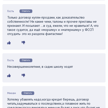
Гость
Ответить
Только договор купли-продажи, как доказательство
собственности! Ни какие чеки, талоны и прочее приставы не
признают. И посылают …в суд, ежели, что не нравиться! А, что
такое судится, да ещё «моралку» и «материалку» у ФССП
отсудить- это из раздела фантастики!
Гость
Ответить
Несовершеннолетние, в садик школу ходят
Михан
Ответить
Хотелку убавлять надо,когда кредит берешь, договор
читать,задумываться о последствиях,а гллавное жить по
средсвам,тогда виноватых меньше будет,а риск что будет не