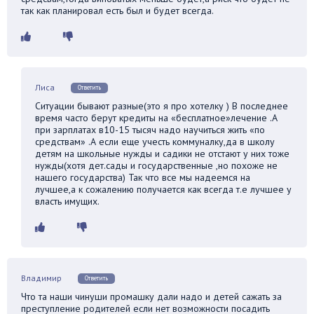
так как планировал есть был и будет всегда.
Лиса
Ответить
Ситуации бывают разные(это я про хотелку ) В последнее
время часто берут кредиты на «бесплатное»лечение .А
при зарплатах в10-15 тысяч надо научиться жить «по
средствам» .А если еще учесть коммуналку,да в школу
детям на школьные нужды и садики не отстают у них тоже
нужды(хотя дет.сады и государственные ,но похоже не
нашего государства) Так что все мы надеемся на
лучшее,а к сожалению получается как всегда т.е лучшее у
власть имущих.
Владимир
Ответить
Что та наши чинуши промашку дали надо и детей сажать за
преступление родителей если нет возможности посадить