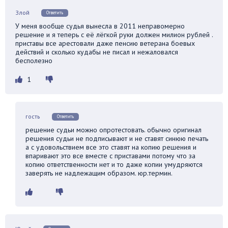
Злой
Ответить
У меня вообще судья вынесла в 2011 неправомерно
решение и я теперь с её лёгкой руки должен милион рублей .
приставы все арестовали даже пенсию ветерана боевых
действий и сколько кудабы не писал и нежаловался
бесполезно
1
гость
Ответить
решение судьи можно опротестовать. обычно оригинал
решения судьи не подписывают и не ставят синюю печать
а с удовольствием все это ставят на копию решения и
впаривают это все вместе с приставами потому что за
копию ответственности нет и то даже копии умудряются
заверять не надлежащим образом. юр.термин.