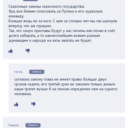
Сказочные законы сказочного государства.
Ура, все бежим голосовать за Путина и его чудесную
команду.
Больше ведь не за кого. С ним за столько лет мы так шагнули
вперёд, что аж страшно.
Так, что скоро приставы будут у нас печень или почки в счёт
долга забирать, а то наичестнейшим всяким разным
думающим о народе на яхты хватать не будет.
гость
Ответить
согласно закону глава не имеет право больше двух
сроков сидеть. его третий срок не законен только деньги
наши тратит лучше б на пенсии определил чем на одного
человека.
Рыжик
Ответить