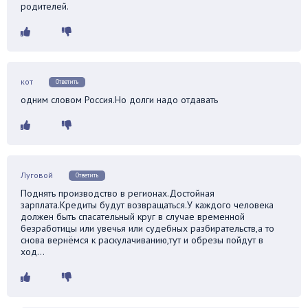
родителей.
кот
Ответить
одним словом Россия.Но долги надо отдавать
Луговой
Ответить
Поднять производство в регионах.Достойная
зарплата.Кредиты будут возвращаться.У каждого человека
должен быть спасательный круг в случае временной
безработицы или увечья или судебных разбирательств,а то
снова вернёмся к раскулачиванию,тут и обрезы пойдут в
ход…