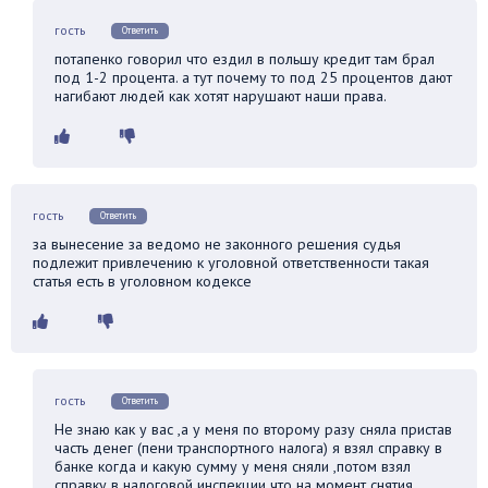
гость
Ответить
потапенко говорил что ездил в польшу кредит там брал
под 1-2 процента. а тут почему то под 25 процентов дают
нагибают людей как хотят нарушают наши права.
гость
Ответить
за вынесение за ведомо не законного решения судья
подлежит привлечению к уголовной ответственности такая
статья есть в уголовном кодексе
гость
Ответить
Не знаю как у вас ,а у меня по второму разу сняла пристав
часть денег (пени транспортного налога) я взял справку в
банке когда и какую сумму у меня сняли ,потом взял
справку в налоговой инспекции что на момент снятия