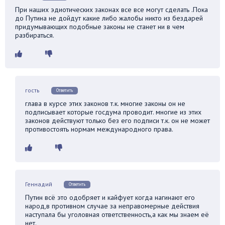
При наших эдиотических законах все все могут сделать .Пока
до Путина не дойдут какие либо жалобы никто из бездарей
придумывающих подобные законы не станет ни в чем
разбираться.
гость
Ответить
глава в курсе этих законов т.к. многие законы он не
подписывает которые госдума проводит. многие из этих
законов действуют только без его подписи т.к. он не может
противостоять нормам международного права.
Геннадий
Ответить
Путин всё это одобряет и кайфует когда нагинают его
народ,в противном случае за неправомерные действия
наступала бы уголовная ответственность,а как мы знаем её
нет.