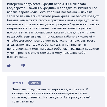
Интересно получается.. кредит берем мы а виновато
государство… законы о кредитах и порядке взыскания у нас
вполне европейские.. есть хорошая пословица — неча на
зеркало пенять если у самого рожа крива.. не берите кредито
больше чем можете гасить и приставы к вам не придут… если
вы даете в долг вы всем долги прощаете? думаю нет.. так же
вытряхиваете свои кровные… так что не нужно скулить и
поносить власть и государство.. касаемо кредитов — только
ваша собственная вина… что касается кабальных условий —
читайте договор прежде чем подписать… а приставы всего
лишь выполняют свою работу.. и да.. я не пристав… я
пенсионерка… у меня на руках ребенок-инвалид.. и кредитов
у меня ровно столько сколько я могу позволить себе
выплачивать..
Наталья
Ответить
Что-то не сходится: пенсионерка и т.д. и «Рыжик». И
находится время ухаживать за инвалидом и читать,
а,главное, отвечать… Не стыкуется. Суть рассуждений
правильная, но…