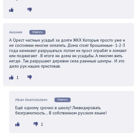
Аноним
Ответить
А Орест частных усадьб за долги ЖКХ Которые просто уже и
не состоянии многие оплатить. Дома стоят брошенные- 1-2-3
года начинают разрушаться. потом их прост ограбят и ломают
или поджигают . В итоге ни дома ни усадьбы. А многим жить
негде .Так разрушают деревни села раенные центры . И это
дело рук наших пристовав.
1
Иван Анатольевич
Ответить
Ещё одному срочно в школу! Ликвидировать
безграмотность… В собственном русском языке!
1