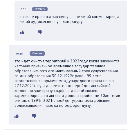
dbr
Ответить
если не нравится. как пишут, — не читай комментарии, а
читай художественную литературу.
гость
Ответить
это идет очистка территорий к 2022году когда закончится
частично признанное временное государственное
образование-ссср его максимальный срок существования
со дня образования 30.12.1922г равен 99 лет в
соответствии с нормами международного права т.е. по
27.12.2021г. ну а далее все это перейдет английской
короне по уже праву т.к.рф на данный момент
зарегистрирован в англии и должны пройти эти 30лет если
считать с 1991г-2021г. пройдет утрата силы действия
волеизъявления народа по референдуму.