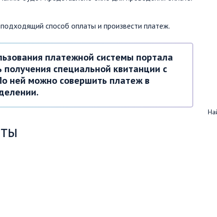
 подходящий способ оплаты и произвести платеж.
ьзования платежной системы портала
ь получения специальной квитанции с
По ней можно совершить платеж в
делении.
Най
аты