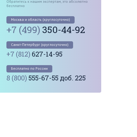
Обратитесь к нашим экспертам, это абсолютно
бесплатно
Москва и область (круглосуточно)
+7 (499)
350-44-92
Санкт-Петербург (круглосуточно)
+7 (812)
627-14-95
Бесплатно по России
8 (800)
555-67-55 доб. 225