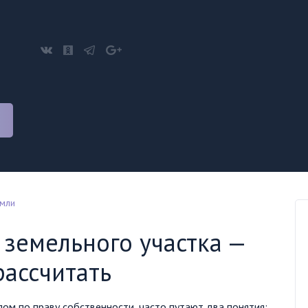
мли
 земельного участка —
рассчитать
м по праву собственности, часто путают два понятия: