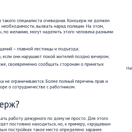
я такого специалиста очевидная. Консьерж не должен
 необходимости, вызвать наряд полиции. На этом,
ы, по желанию, могут наделить этого человека разными
щений – главной лестницы и подъезда;
, если они нарушают покой жителей поздно вечером;
кже, своевременно сообщать сторонам о принятых
Най
а не ограничиваются. Более полный перечень прав и
оре о сотрудничестве с работником.
ьерж?
ать работу дежурного по дому не просто. Для этого
дет постоянно находиться, но, к примеру, «хрущевки»
овых постройках такое место определено заранее.