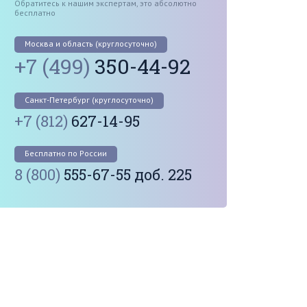
Обратитесь к нашим экспертам, это абсолютно
бесплатно
Москва и область (круглосуточно)
+7 (499)
350-44-92
Санкт-Петербург (круглосуточно)
+7 (812)
627-14-95
Бесплатно по России
8 (800)
555-67-55 доб. 225