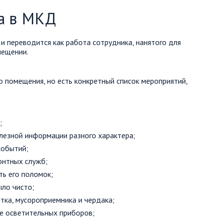
а в МКД
и переводится как работа сотрудника, нанятого для
мещении.
о помещения, но есть конкретный список мероприятий,
;
лезной информации разного характера;
событий;
онтных служб;
ть его поломок;
ыло чисто;
тка, мусороприемника и чердака;
е осветительных приборов;