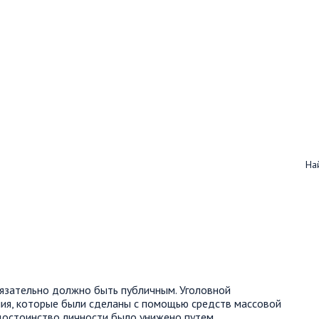
Най
обязательно должно быть публичным. Уголовной
ия, которые были сделаны с помощью средств массовой
 достоинство личности было унижено путем