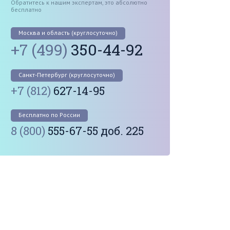
Обратитесь к нашим экспертам, это абсолютно
бесплатно
Москва и область (круглосуточно)
+7 (499)
350-44-92
Санкт-Петербург (круглосуточно)
+7 (812)
627-14-95
Бесплатно по России
8 (800)
555-67-55 доб. 225