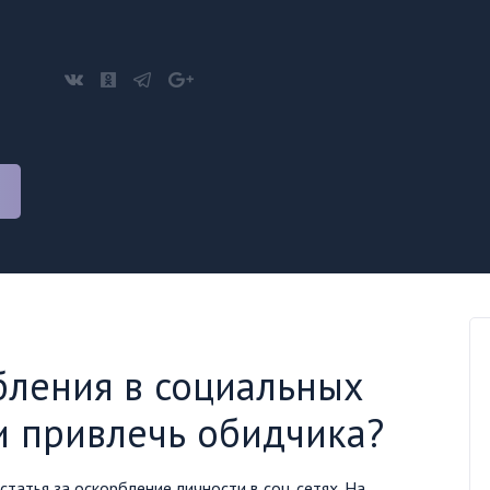
бления в социальных
и привлечь обидчика?
атья за оскорбление личности в соц. сетях. На