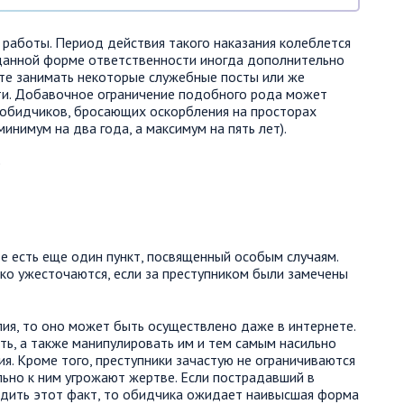
 работы. Период действия такого наказания колеблется
к данной форме ответственности иногда дополнительно
ете занимать некоторые служебные посты или же
ти. Добавочное ограничение подобного рода может
 обидчиков, бросающих оскорбления на просторах
нимум на два года, а максимум на пять лет).
е есть еще один пункт, посвященный особым случаям.
ько ужесточаются, если за преступником были замечены
лия, то оно может быть осуществлено даже в интернете.
ть, а также манипулировать им и тем самым насильно
я. Кроме того, преступники зачастую не ограничиваются
ьно к ним угрожают жертве. Если пострадавший в
дить этот факт, то обидчика ожидает наивысшая форма