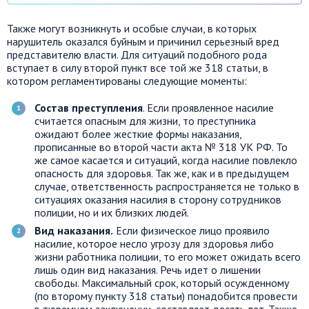
Также могут возникнуть и особые случаи, в которых
нарушитель оказался буйным и причинил серьезный вред
представителю власти. Для ситуаций подобного рода
вступает в силу второй пункт все той же 318 статьи, в
котором регламентированы следующие моменты:
Состав преступления
. Если проявленное насилие
считается опасным для жизни, то преступника
ожидают более жесткие формы наказания,
прописанные во второй части акта № 318 УК РФ. То
же самое касается и ситуаций, когда насилие повлекло
опасность для здоровья. Так же, как и в предыдущем
случае, ответственность распространяется не только в
ситуациях оказания насилия в сторону сотрудников
полиции, но и их близких людей.
Вид наказания.
Если физическое лицо проявило
насилие, которое несло угрозу для здоровья либо
жизни работника полиции, то его может ожидать всего
лишь один вид наказания. Речь идет о лишении
свободы. Максимальный срок, который осужденному
(по второму пункту 318 статьи) понадобится провести
в тюремном заключении, составляет десять лет. Также