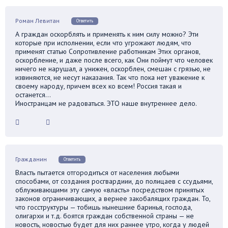
Роман Левитан
Ответить
А граждан оскорблять и применять к ним силу можно? Эти
которые при исполнении, если что угрожают людям, что
применят статью Сопротивление работникам Этих органов,
оскорбление, и даже после всего, как Они поймут что человек
ничего не нарушал, а унижен, оскорблен, смешан с грязью, не
извиняются, не несут наказания. Так что пока нет уважение к
своему народу, причем всех ко всем! Россия такая и
останется…
Иностранцам не радоваться. ЭТО наше внутреннее дело.
Гражданин
Ответить
Власть пытается отгородиться от населения любыми
способами, от создания росгвардиии, до полицаев с ссудьями,
облуживающими эту самую «власть» посредством принятых
законов ограничивающих, а вернее закобалящих граждан. То,
что госструктуры — тобишь нынешние баринья, господа,
олигархи и т.д. боятся граждан собственной страны — не
новость, новостью будет для них раннее утро, когда у людей