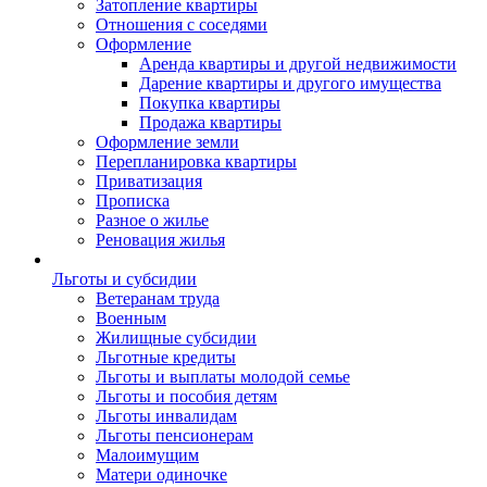
Затопление квартиры
Отношения с соседями
Оформление
Аренда квартиры и другой недвижимости
Дарение квартиры и другого имущества
Покупка квартиры
Продажа квартиры
Оформление земли
Перепланировка квартиры
Приватизация
Прописка
Разное о жилье
Реновация жилья
Льготы и субсидии
Ветеранам труда
Военным
Жилищные субсидии
Льготные кредиты
Льготы и выплаты молодой семье
Льготы и пособия детям
Льготы инвалидам
Льготы пенсионерам
Малоимущим
Матери одиночке