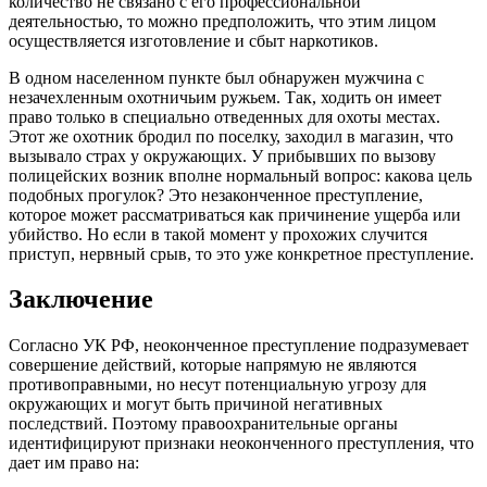
количество не связано с его профессиональной
деятельностью, то можно предположить, что этим лицом
осуществляется изготовление и сбыт наркотиков.
В одном населенном пункте был обнаружен мужчина с
незачехленным охотничьим ружьем. Так, ходить он имеет
право только в специально отведенных для охоты местах.
Этот же охотник бродил по поселку, заходил в магазин, что
вызывало страх у окружающих. У прибывших по вызову
полицейских возник вполне нормальный вопрос: какова цель
подобных прогулок? Это незаконченное преступление,
которое может рассматриваться как причинение ущерба или
убийство. Но если в такой момент у прохожих случится
приступ, нервный срыв, то это уже конкретное преступление.
Заключение
Согласно УК РФ, неоконченное преступление подразумевает
совершение действий, которые напрямую не являются
противоправными, но несут потенциальную угрозу для
окружающих и могут быть причиной негативных
последствий. Поэтому правоохранительные органы
идентифицируют признаки неоконченного преступления, что
дает им право на: