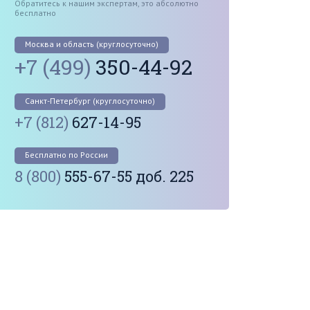
Обратитесь к нашим экспертам, это абсолютно
бесплатно
Москва и область (круглосуточно)
+7 (499)
350-44-92
Санкт-Петербург (круглосуточно)
+7 (812)
627-14-95
Бесплатно по России
8 (800)
555-67-55 доб. 225