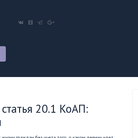
статья 20.1 КоАП:
и
жизни граждан без учета того, о каком деянии идет