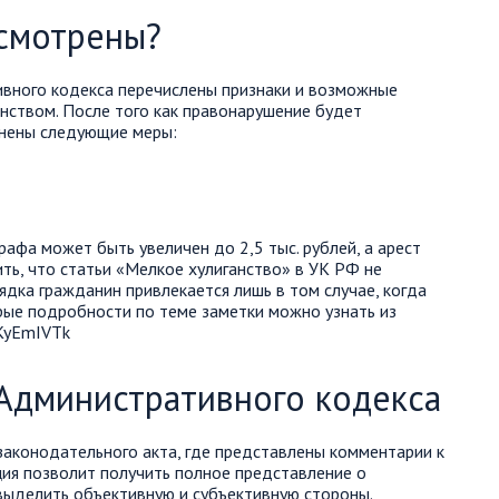
усмотрены?
ивного кодекса перечислены признаки и возможные
анством. После того как правонарушение будет
енены следующие меры:
афа может быть увеличен до 2,5 тыс. рублей, а арест
ить, что статьи «Мелкое хулиганство» в УК РФ не
ядка гражданин привлекается лишь в том случае, когда
орые подробности по теме заметки можно узнать из
KyEmIVTk
 Административного кодекса
законодательного акта, где представлены комментарии к
ция позволит получить полное представление о
, выделить объективную и субъективную стороны.