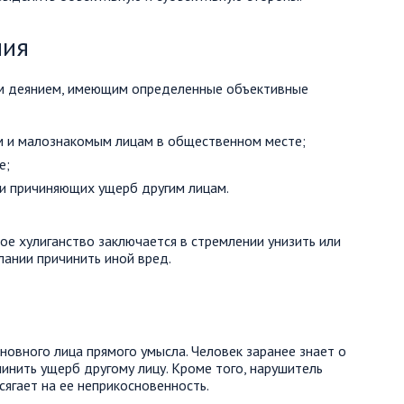
ния
ым деянием, имеющим определенные объективные
м и малознакомым лицам в общественном месте;
е;
 и причиняющих ущерб другим лицам.
ое хулиганство заключается в стремлении унизить или
лании причинить иной вред.
новного лица прямого умысла. Человек заранее знает о
чинить ущерб другому лицу. Кроме того, нарушитель
ягает на ее неприкосновенность.