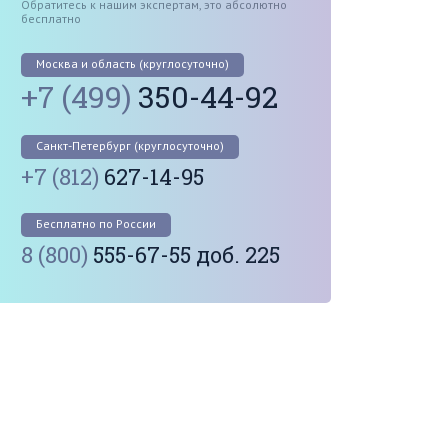
Обратитесь к нашим экспертам, это абсолютно
бесплатно
Москва и область (круглосуточно)
+7 (499)
350-44-92
Санкт-Петербург (круглосуточно)
+7 (812)
627-14-95
Бесплатно по России
8 (800)
555-67-55 доб. 225