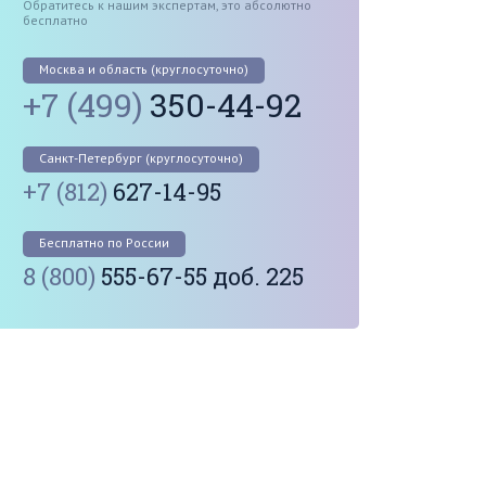
Обратитесь к нашим экспертам, это абсолютно
бесплатно
Москва и область (круглосуточно)
+7 (499)
350-44-92
Санкт-Петербург (круглосуточно)
+7 (812)
627-14-95
Бесплатно по России
8 (800)
555-67-55 доб. 225