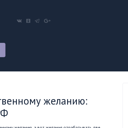
твенному желанию:
РФ
венному желанию, а вот желания отрабатывать две