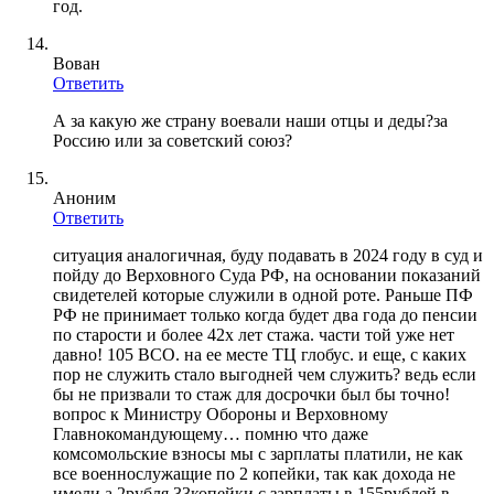
год.
Вован
Ответить
А за какую же страну воевали наши отцы и деды?за
Россию или за советский союз?
Аноним
Ответить
ситуация аналогичная, буду подавать в 2024 году в суд и
пойду до Верховного Суда РФ, на основании показаний
свидетелей которые служили в одной роте. Раньше ПФ
РФ не принимает только когда будет два года до пенсии
по старости и более 42х лет стажа. части той уже нет
давно! 105 ВСО. на ее месте ТЦ глобус. и еще, с каких
пор не служить стало выгодней чем служить? ведь если
бы не призвали то стаж для досрочки был бы точно!
вопрос к Министру Обороны и Верховному
Главнокомандующему… помню что даже
комсомольские взносы мы с зарплаты платили, не как
все военнослужащие по 2 копейки, так как дохода не
имели а 2рубля 33копейки с зарплаты в 155рублей в