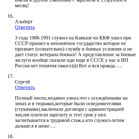
месяц!
Альберт
Ответить
3 года 1988-1991 служил на Кавказе на ККФ ушел при
СССР пришел в непонятное государство которое не
признает (сознательно) службу в боевых условиях и не
дает статус ветерана боевых! А представление за боевые
заслуги вообще сказали иди ищи в СССР, у нас в ИП
Россия нет понятия такого)))) Вот и вся правда…..
Сергей
Ответить
Полный писец.недавно узнал,что с осуждёнными на
зонах и в тюрьмах,которые были осведомителями
(стукачами),заключали договора с администрацией
зон,им платили зарплату и этот срок у них
засчитывается в трудовой стаж.а кто служил-летим
дальше.я в шоке….