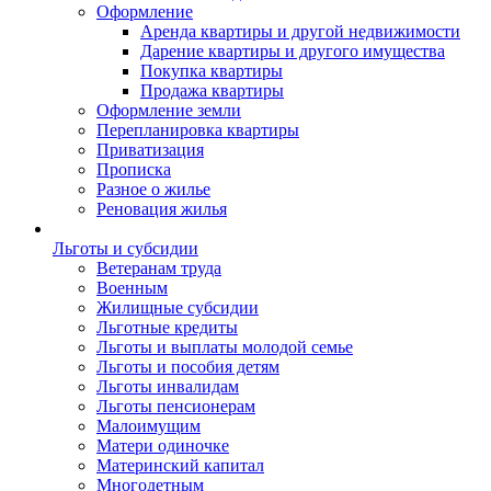
Оформление
Аренда квартиры и другой недвижимости
Дарение квартиры и другого имущества
Покупка квартиры
Продажа квартиры
Оформление земли
Перепланировка квартиры
Приватизация
Прописка
Разное о жилье
Реновация жилья
Льготы и субсидии
Ветеранам труда
Военным
Жилищные субсидии
Льготные кредиты
Льготы и выплаты молодой семье
Льготы и пособия детям
Льготы инвалидам
Льготы пенсионерам
Малоимущим
Матери одиночке
Материнский капитал
Многодетным