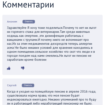
Комментарии
Аноним
Ответить
Здравствуйте Я хочу тоже поделиться.Почему то нет ни льгот
ни горячего стажа для ветеринарии.Там среди животных
ходишь как смертник ,эти дизинфекции работаешь с
вакцинами с трупами.И почему никто не вспоминает про
нас.Из за этим медикаментов дезсредств теперь аллергии
асма Не было никаких условий для хранения находились в
одном помещении.сельское хозяйство что скот что люди и в
городе поедем над нами смеялись.Ни льгот ни пенсию не
заработали кроме болезни
Сергей
Ответить
Когда я уходил на полицейскую пенсию в апреле 2016 года,
существовала норма права, что моя пенсия будет
индексироваться ежегодно. Никаких упоминаний про то буду
ли я работающий либо неработающий пенсионер не было.