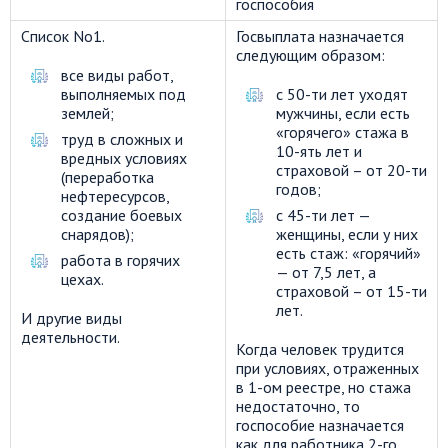
госпособия
Список No1.
Госвыплата назначается
следующим образом:
все виды работ,
выполняемых под
с 50-ти лет уходят
землей;
мужчины, если есть
«горячего» стажа в
труд в сложных и
10-ять лет и
вредных условиях
страховой – от 20-ти
(переработка
годов;
нефтересурсов,
создание боевых
с 45-ти лет —
снарядов);
женщины, если у них
есть стаж: «горячий»
работа в горячих
— от 7,5 лет, а
цехах.
страховой – от 15-ти
лет.
И другие виды
деятельности.
Когда человек трудится
при условиях, отраженных
в 1-ом реестре, но стажа
недостаточно, то
госпособие назначается
как для работника 2-го