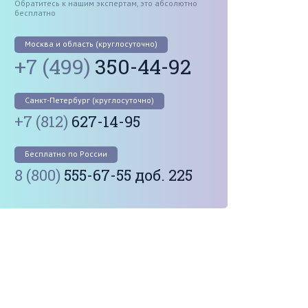
Обратитесь к нашим экспертам, это абсолютно
бесплатно
Москва и область (круглосуточно)
+7 (499)
350-44-92
Санкт-Петербург (круглосуточно)
+7 (812)
627-14-95
Бесплатно по России
8 (800)
555-67-55 доб. 225