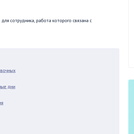
 для сотрудника, работа которого связана с
овочных
ные дни
ия