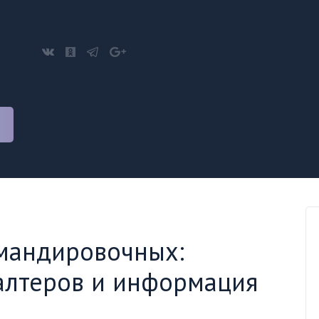
омандировочных:
алтеров и информация