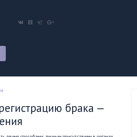
ка
 регистрацию брака —
ения
ть двумя способами: личным присутствием в органах