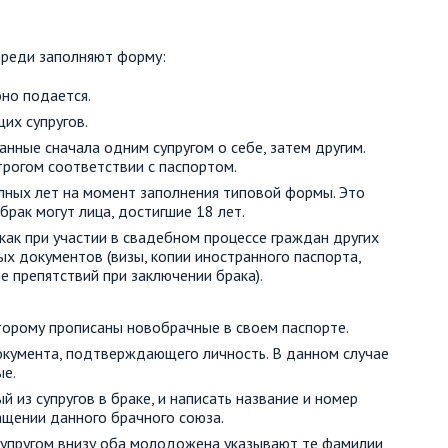
ереди заполняют форму:
оно подается.
их супругов.
нные сначала одним супругом о себе, затем другим.
трогом соответствии с паспортом.
лных лет на момент заполнения типовой формы. Это
брак могут лица, достигшие 18 лет.
как при участии в свадебном процессе граждан других
х документов (визы, копии иностранного паспорта,
 препятствий при заключении брака).
торому прописаны новобрачные в своем паспорте.
кумента, подтверждающего личность. В данном случае
ые.
 из супругов в браке, и написать название и номер
ащении данного брачного союза.
супругом внизу оба молодожена указывают те фамилии,