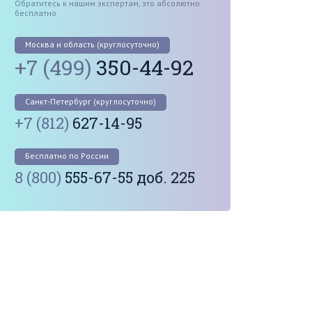
Обратитесь к нашим экспертам, это абсолютно
бесплатно
Москва и область (круглосуточно)
+7 (499)
350-44-92
Санкт-Петербург (круглосуточно)
+7 (812)
627-14-95
Бесплатно по России
8 (800)
555-67-55 доб. 225