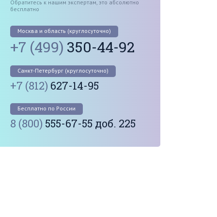
Обратитесь к нашим экспертам, это абсолютно
бесплатно
Москва и область (круглосуточно)
+7 (499)
350-44-92
Санкт-Петербург (круглосуточно)
+7 (812)
627-14-95
Бесплатно по России
8 (800)
555-67-55 доб. 225