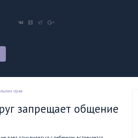
льских прав
упруг запрещает общение
 не дает отцу видеться с ребенком, встречается