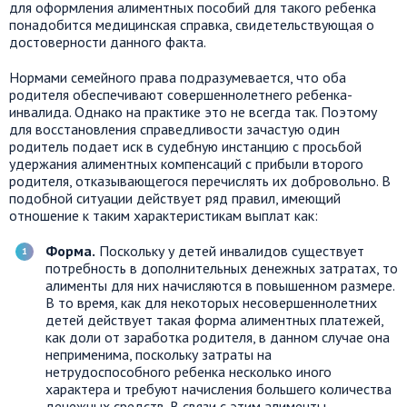
для оформления алиментных пособий для такого ребенка
понадобится медицинская справка, свидетельствующая о
достоверности данного факта.
Нормами семейного права подразумевается, что оба
родителя обеспечивают совершеннолетнего ребенка-
инвалида. Однако на практике это не всегда так. Поэтому
для восстановления справедливости зачастую один
родитель подает иск в судебную инстанцию с просьбой
удержания алиментных компенсаций с прибыли второго
родителя, отказывающегося перечислять их добровольно. В
подобной ситуации действует ряд правил, имеющий
отношение к таким характеристикам выплат как:
Форма.
Поскольку у детей инвалидов существует
потребность в дополнительных денежных затратах, то
алименты для них начисляются в повышенном размере.
В то время, как для некоторых несовершеннолетних
детей действует такая форма алиментных платежей,
как доли от заработка родителя, в данном случае она
неприменима, поскольку затраты на
нетрудоспособного ребенка несколько иного
характера и требуют начисления большего количества
денежных средств. В связи с этим алименты