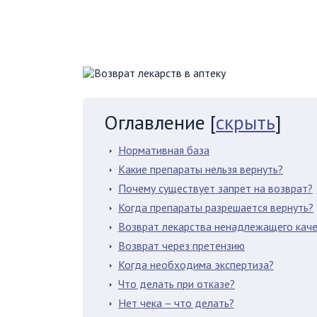
Оглавление
[
скрыть
]
Нормативная база
Какие препараты нельзя вернуть?
Почему существует запрет на возврат?
Когда препараты разрешается вернуть?
Возврат лекарства ненадлежащего кач
Возврат через претензию
Когда необходима экспертиза?
Что делать при отказе?
Нет чека – что делать?