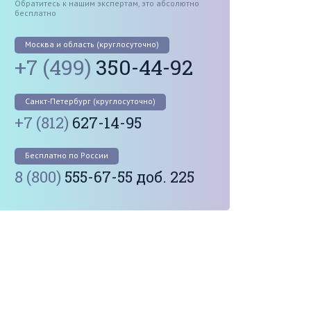
Обратитесь к нашим экспертам, это абсолютно
бесплатно
Москва и область (круглосуточно)
+7 (499)
350-44-92
Санкт-Петербург (круглосуточно)
+7 (812)
627-14-95
Бесплатно по России
8 (800)
555-67-55 доб. 225