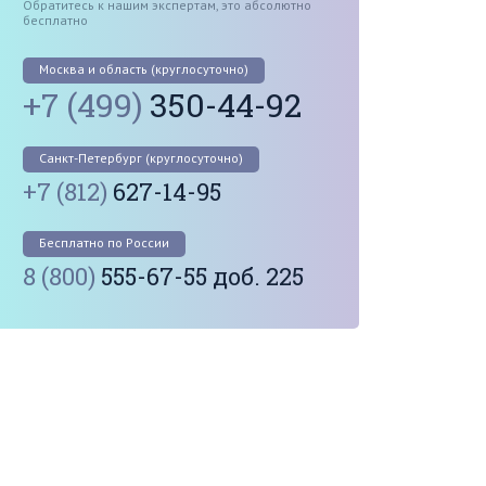
Обратитесь к нашим экспертам, это абсолютно
бесплатно
Москва и область (круглосуточно)
+7 (499)
350-44-92
Санкт-Петербург (круглосуточно)
+7 (812)
627-14-95
Бесплатно по России
8 (800)
555-67-55 доб. 225