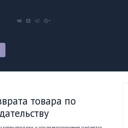
зврата товара по
дательству
 купли-продажи, и эти правоотношения считаются