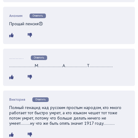
Аноним
Ответить
Прощай пенсия😠
…………..
Ответить
…………………М………………..А………………Т……………….
Виктория
Ответить
Полный генацид над русским простым народом, кто много
работает тот быстро умрет, а кто языком чешет тот тоже
потом умрет, потому что больше делать ничего не
умеет……..ну что же быть опять значит 1917 году………