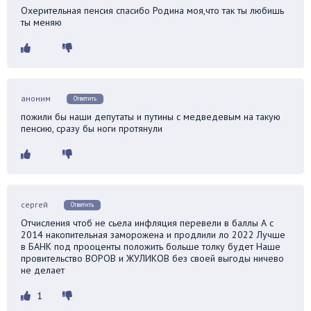
Охерительная пенсия спасибо Родина моя,что так ты любишь
ты меняю
аноним
Ответить
пожили бы наши депутаты и путины с медведевым на такую
пенсию, сразу бы ноги протянули
сергей
Ответить
Отчисления чтоб не сьела инфляция перевели в баллы А с
2014 накопительная заморожена и продлили ло 2022 Лучше
в БАНК под прооценты положить больше толку будет Наше
провительство ВОРОВ и ЖУЛИКОВ без своей выгоды ничево
не делает
1