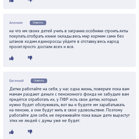
Аноним
Ответить
на что им своих детей учить в загранке.особняки строить.яхты
покупать.отобрать ихние оклады.весь мир кормим сами без
штанов ходим.единороссы уйдите в отставку.весь народ
просит.просто достали всех и вся.
Евгений
Ответить
Детки работайте на себя, у нас одна жизнь, поверьте пока вам
мамам раздают деньги с пенсионного фонда не забудьте вам
придётся отработать их, у ПФР есть свои детки, которых
нужно будет обслуживать, вот вы и будете им зарабатывать
на пенсию, а они будут жить в свое удовольствие. Поэтому
работайте для себя, не переживайте пока ваши дети вырастут
этих не людей с думы уже не будет.