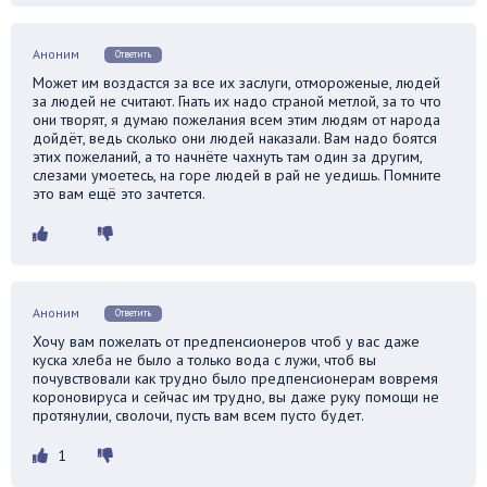
Аноним
Ответить
Может им воздастся за все их заслуги, отмороженые, людей
за людей не считают. Гнать их надо страной метлой, за то что
они творят, я думаю пожелания всем этим людям от народа
дойдёт, ведь сколько они людей наказали. Вам надо боятся
этих пожеланий, а то начнёте чахнуть там один за другим,
слезами умоетесь, на горе людей в рай не уедишь. Помните
это вам ещё это зачтется.
Аноним
Ответить
Хочу вам пожелать от предпенсионеров чтоб у вас даже
куска хлеба не было а только вода с лужи, чтоб вы
почувствовали как трудно было предпенсионерам вовремя
короновируса и сейчас им трудно, вы даже руку помощи не
протянулии, сволочи, пусть вам всем пусто будет.
1