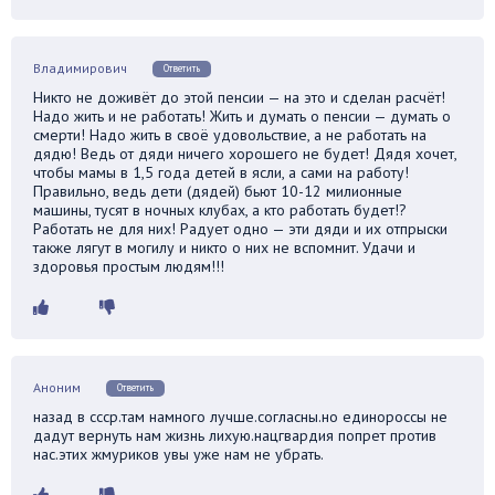
Владимирович
Ответить
Никто не доживёт до этой пенсии — на это и сделан расчёт!
Надо жить и не работать! Жить и думать о пенсии — думать о
смерти! Надо жить в своё удовольствие, а не работать на
дядю! Ведь от дяди ничего хорошего не будет! Дядя хочет,
чтобы мамы в 1,5 года детей в ясли, а сами на работу!
Правильно, ведь дети (дядей) бьют 10-12 милионные
машины, тусят в ночных клубах, а кто работать будет!?
Работать не для них! Радует одно — эти дяди и их отпрыски
также лягут в могилу и никто о них не вспомнит. Удачи и
здоровья простым людям!!!
Аноним
Ответить
назад в ссср.там намного лучше.согласны.но единороссы не
дадут вернуть нам жизнь лихую.нацгвардия попрет против
нас.этих жмуриков увы уже нам не убрать.