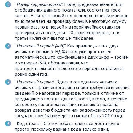
“
Номер корректировки
”. Поле, предназначенное для
отображения данного показателя, состоит из трех
клеток. Если за текущий год определенное физическое
лицо передает на проверку бланк в налоговую службу
первый раз, то в первой и второй ячейках ставятся
прочерки, а в последней — 0, если второй раз, то в
третьей клетке пишется 1 и так далее.
“
Налоговый период (код)
”. Как правило, в этих двух
ячейках в форме 3-НДФЛ код уже проставлен
автоматически. Это комбинация из двух цифр – тройки
и четверки (34), обозначающая, что
продолжительность налогового периода составляет
ровно один год.
“
Налоговый период
”. Здесь в отведенных четырех
ячейках от физического лица снова требуется внесение
сведений о налоговом периоде, только в отличие от
предыдущего поля не длительности, а года, в течение
которого у налогоплательщика возникло право на
возврат денег из бюджета или задолженность перед
государством (например, это может быть 2017 год).
“Код страны”. С этим показателем все достаточно
просто, поскольку вариант кода только один,