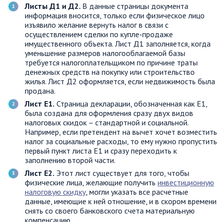
Листы Д1 и Д2.
В данные страницы документа
информация вносится, только если физическое лицо
изъявило желание вернуть налог в связи с
осуществлением сделки по купле-продаже
имущественного объекта. Лист Д1 заполняется, когда
уменьшение размеров налогооблагаемой базы
требуется налогоплательщиком по причине траты
денежных средств на покупку или строительство
жилья. Лист Д2 оформляется, если недвижимость была
продана.
Лист Е1.
Страница декларации, обозначенная как Е1,
была создана для оформления сразу двух видов
налоговых скидок – стандартной и социальной.
Например, если претендент на вычет хочет возместить
налог за социальные расходы, то ему нужно пропустить
первый пункт листа Е1 и сразу переходить к
заполнению второй части.
Лист Е2.
Этот лист существует для того, чтобы
физические лица, желающие получить
инвестиционную
налоговую скидку
, могли указать все расчетные
данные, имеющие к ней отношение, и в скором времени
снять со своего банковского счета материальную
компенсацию.