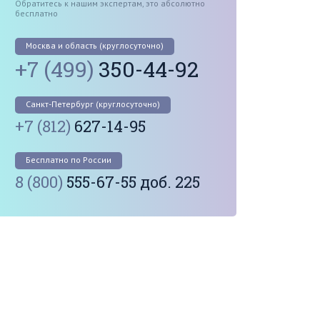
Обратитесь к нашим экспертам, это абсолютно
бесплатно
Москва и область (круглосуточно)
+7 (499)
350-44-92
Санкт-Петербург (круглосуточно)
+7 (812)
627-14-95
Бесплатно по России
8 (800)
555-67-55 доб. 225