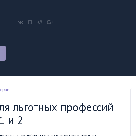
нерам
ля льготных профессий
1 и 2
анимает важнейшее место в политике любого