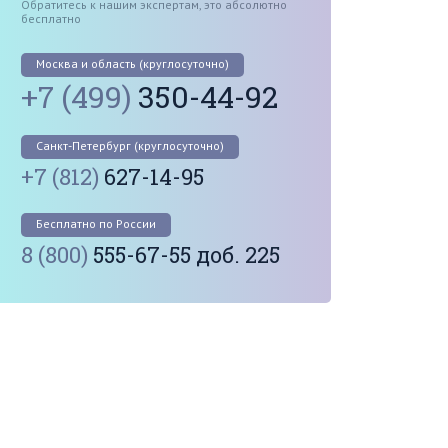
Обратитесь к нашим экспертам, это абсолютно
бесплатно
Москва и область (круглосуточно)
+7 (499)
350-44-92
Санкт-Петербург (круглосуточно)
+7 (812)
627-14-95
Бесплатно по России
8 (800)
555-67-55 доб. 225