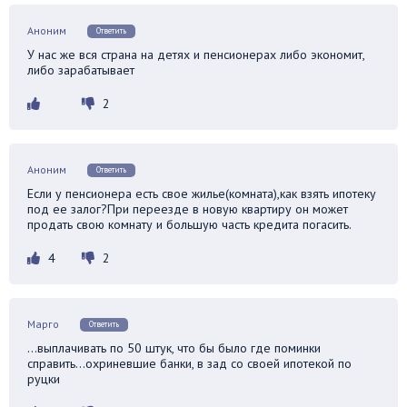
Аноним
Ответить
У нас же вся страна на детях и пенсионерах либо экономит,
либо зарабатывает
2
Аноним
Ответить
Если у пенсионера есть свое жилье(комната),как взять ипотеку
под ее залог?При переезде в новую квартиру он может
продать свою комнату и большую часть кредита погасить.
4
2
Марго
Ответить
…выплачивать по 50 штук, что бы было где поминки
справить…охриневшие банки, в зад со своей ипотекой по
руцки