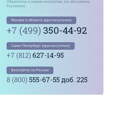
Обратитесь к нашим экспертам, это абсолютно
бесплатно
Москва и область (круглосуточно)
+7 (499)
350-44-92
Санкт-Петербург (круглосуточно)
+7 (812)
627-14-95
Бесплатно по России
8 (800)
555-67-55 доб. 225