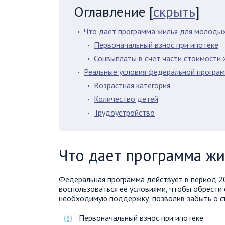
Оглавление
[
скрыть
]
Что дает программа жилья для молоды
Первоначальный взнос при ипотеке
Соцвыплаты в счет части стоимости 
Реальные условия федеральной програ
Возрастная категория
Количество детей
Трудоустройство
Что дает программа ж
Федеральная программа действует в период 20
воспользоваться ее условиями, чтобы обрести 
необходимую поддержку, позволив забыть о съ
Первоначальный взнос при ипотеке.