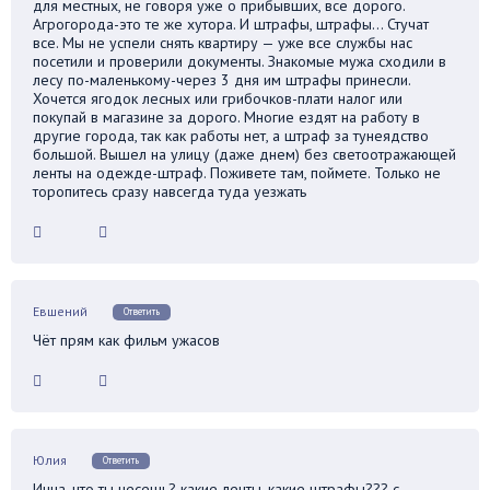
для местных, не говоря уже о прибывших, все дорого.
Агрогорода-это те же хутора. И штрафы, штрафы… Стучат
все. Мы не успели снять квартиру — уже все службы нас
посетили и проверили документы. Знакомые мужа сходили в
лесу по-маленькому-через 3 дня им штрафы принесли.
Хочется ягодок лесных или грибочков-плати налог или
покупай в магазине за дорого. Многие ездят на работу в
другие города, так как работы нет, а штраф за тунеядство
большой. Вышел на улицу (даже днем) без светоотражающей
ленты на одежде-штраф. Поживете там, поймете. Только не
торопитесь сразу навсегда туда уезжать
Евшений
Ответить
Чёт прям как фильм ужасов
Юлия
Ответить
Инна, что ты несешь? какие ленты, какие штрафы??? с