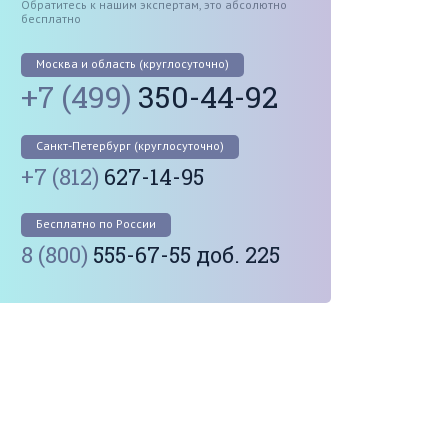
Обратитесь к нашим экспертам, это абсолютно
бесплатно
Москва и область (круглосуточно)
+7 (499)
350-44-92
Санкт-Петербург (круглосуточно)
+7 (812)
627-14-95
Бесплатно по России
8 (800)
555-67-55 доб. 225