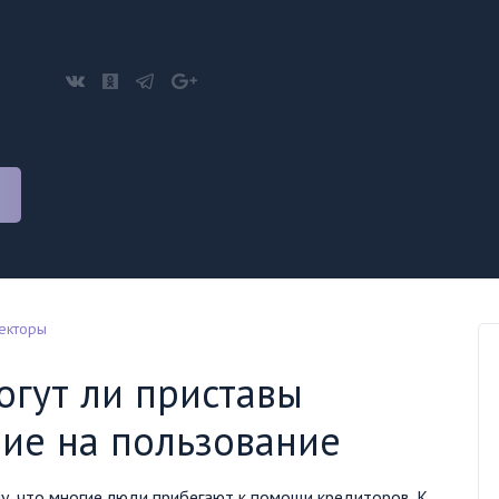
лекторы
огут ли приставы
ие на пользование
у, что многие люди прибегают к помощи кредиторов. К