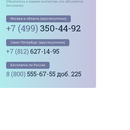
Обратитесь к нашим экспертам, это абсолютно
бесплатно
Москва и область (круглосуточно)
+7 (499)
350-44-92
Санкт-Петербург (круглосуточно)
+7 (812)
627-14-95
Бесплатно по России
8 (800)
555-67-55 доб. 225