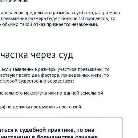
ые значения.
становлении предельного размера служба кадастра мало
и превышение размера будет больше 10 процентов, то
то обычно такой отказ признается незаконным.
частка через суд
о если заявленные размеры участков превышены, то
ествуют всего два фактора, приведенных ниже, то
астровой существенно возрастают:
онального максимума или по данной земельной
и) не должны предъявлять претензий.
иться к судебной практике, то она
 инстанции в большинстве случаев