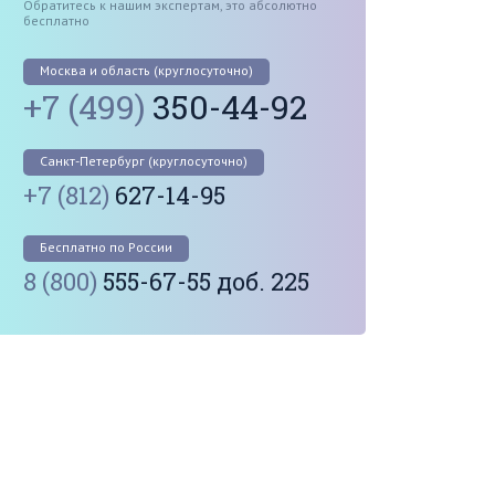
Обратитесь к нашим экспертам, это абсолютно
бесплатно
Москва и область (круглосуточно)
+7 (499)
350-44-92
Санкт-Петербург (круглосуточно)
+7 (812)
627-14-95
Бесплатно по России
8 (800)
555-67-55 доб. 225