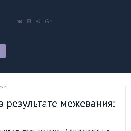
мли
в результате межевания:
при межевании участок оказался больше. Что делать и