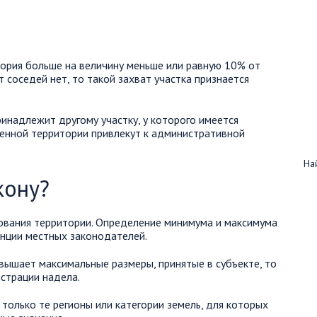
тория больше на величину меньше или равную 10% от
 соседей нет, то такой захват участка признается
инадлежит другому участку, у которого имеется
енной территории привлекут к административной
Най
кону?
зования территории. Определение минимума и максимума
енции местных законодателей.
вышает максимальные размеры, принятые в субъекте, то
истрации надела.
только те регионы или категории земель, для которых