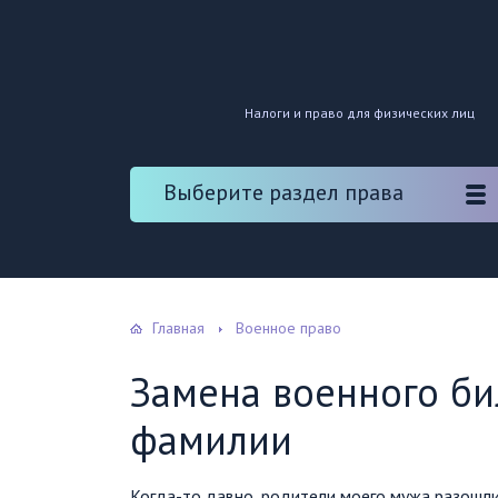
Налоги и право для физических лиц
Выберите раздел права
Главная
Военное право
Замена военного би
фамилии
Когда-то давно, родители моего мужа разошли