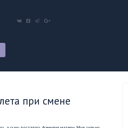
лета при смене
сь, а сыну досталась фамилия матери. Муж сильно