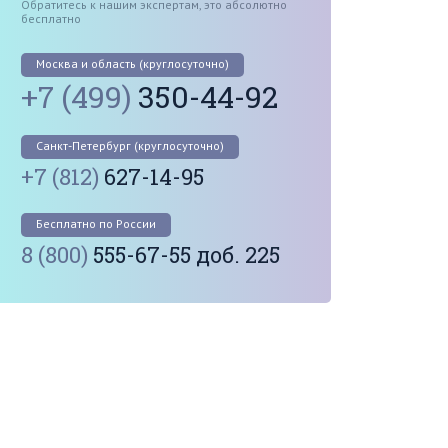
Обратитесь к нашим экспертам, это абсолютно
бесплатно
Москва и область (круглосуточно)
+7 (499)
350-44-92
Санкт-Петербург (круглосуточно)
+7 (812)
627-14-95
Бесплатно по России
8 (800)
555-67-55 доб. 225