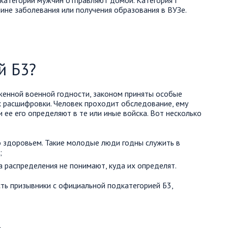
 категории мужчин отправляют домой. Категория Г
ине заболевания или получения образования в ВУЗе.
й Б3?
енной военной годности, законом приняты особые
х расшифровки. Человек проходит обследование, ему
 ее его определяют в те или иные войска. Вот несколько
 здоровьем. Такие молодые люди годны служить в
;
 распределения не понимают, куда их определят.
сть призывники с официальной подкатегорией Б3,