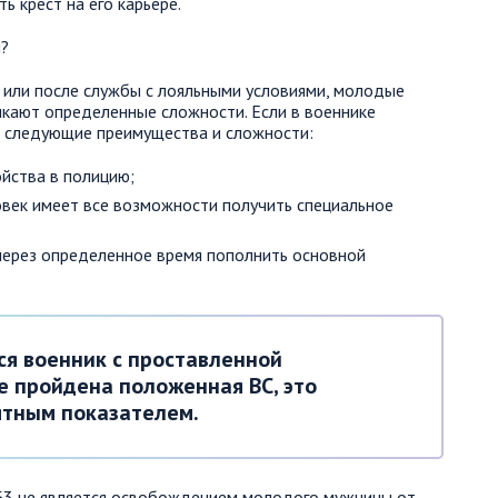
ь крест на его карьере.
 или после службы с лояльными условиями, молодые
кают определенные сложности. Если в военнике
ь следующие преимущества и сложности:
йства в полицию;
овек имеет все возможности получить специальное
 через определенное время пополнить основной
ся военник с проставленной
е пройдена положенная ВС, это
ятным показателем.
 Б3 не является освобождением молодого мужчины от