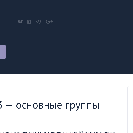
3 — основные группы
сии в военкомате поставили статью Б3 в его военнике.