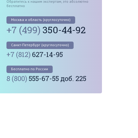
Обратитесь к нашим экспертам, это абсолютно
бесплатно
Москва и область (круглосуточно)
+7 (499)
350-44-92
Санкт-Петербург (круглосуточно)
+7 (812)
627-14-95
Бесплатно по России
8 (800)
555-67-55 доб. 225