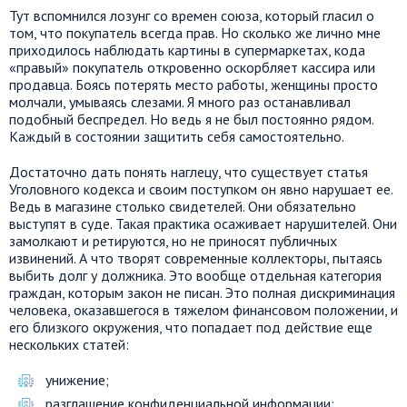
Тут вспомнился лозунг со времен союза, который гласил о
том, что покупатель всегда прав. Но сколько же лично мне
приходилось наблюдать картины в супермаркетах, кода
«правый» покупатель откровенно оскорбляет кассира или
продавца. Боясь потерять место работы, женщины просто
молчали, умываясь слезами. Я много раз останавливал
подобный беспредел. Но ведь я не был постоянно рядом.
Каждый в состоянии защитить себя самостоятельно.
Достаточно дать понять наглецу, что существует статья
Уголовного кодекса и своим поступком он явно нарушает ее.
Ведь в магазине столько свидетелей. Они обязательно
выступят в суде. Такая практика осаживает нарушителей. Они
замолкают и ретируются, но не приносят публичных
извинений. А что творят современные коллекторы, пытаясь
выбить долг у должника. Это вообще отдельная категория
граждан, которым закон не писан. Это полная дискриминация
человека, оказавшегося в тяжелом финансовом положении, и
его близкого окружения, что попадает под действие еще
нескольких статей:
унижение;
разглашение конфиденциальной информации;