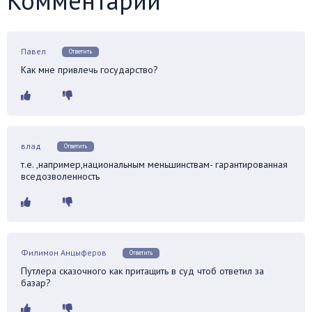
Комментарии
Павел
Ответить
Как мне привлечь государство?
влад
Ответить
т.е. ,например,национальным меньшинствам- гарантированная
вседозволенность
Филимон Анцыферов
Ответить
Путлера сказочного как притащить в суд чтоб ответил за
базар?