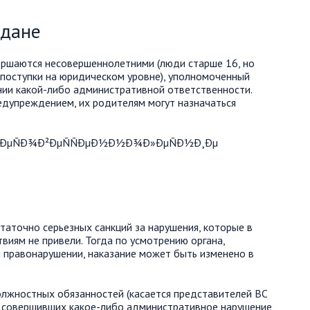
ждане
ршаются несовершеннолетними (люди старше 16, но
 поступки на юридическом уровне), уполномоченный
нии какой-либо административной ответственности.
дупреждением, их родителям могут назначаться
таточно серьезных санкций за нарушения, которые в
виям не привели. Тогда по усмотрению органа,
правонарушении, наказание может быть изменено в
олжностных обязанностей (касается представителей ВС
и совершивших какое-либо административное нарушение,