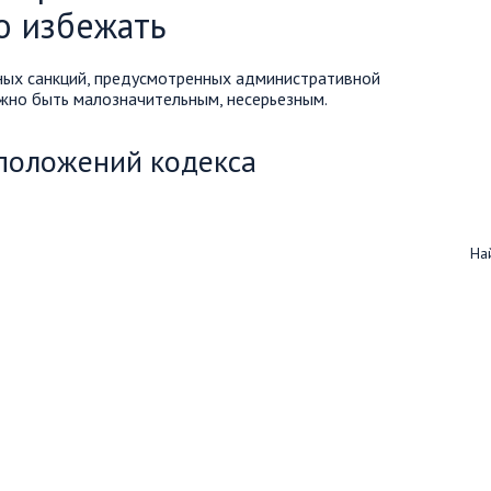
о избежать
ных санкций, предусмотренных административной
жно быть малозначительным, несерьезным.
положений кодекса
Най