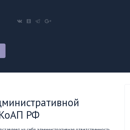
дминистративной
 КоАП РФ
дставляет из себя административная ответственность,