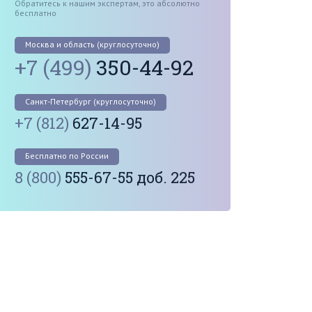
Обратитесь к нашим экспертам, это абсолютно
бесплатно
Москва и область (круглосуточно)
+7 (499)
350-44-92
Санкт-Петербург (круглосуточно)
+7 (812)
627-14-95
Бесплатно по России
8 (800)
555-67-55 доб. 225