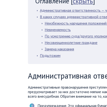
Оглавление
[
скрыть
]
Административная ответственность — ч
В каких случаях административной отв
Неизбежность нарушения положений
Невменяемость
По усмотрению суда/другого уполно
Несовершеннолетние граждане
Замена наказания
Подытожим
Административная отве
Административные правонарушения преступлен
предусматривает за них достаточно мягкие нак
всего внесудебная. Обратим внимание на то, к
Предупреждение. Это официальная бума