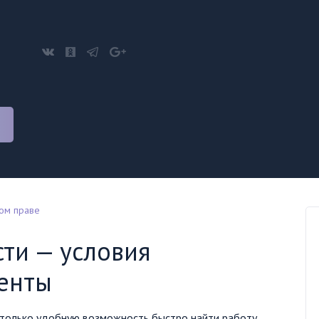
ом праве
сти — условия
енты
 только удобную возможность быстро найти работу,