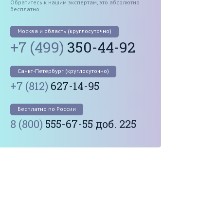
Обратитесь к нашим экспертам, это абсолютно
бесплатно
Москва и область (круглосуточно)
+7 (499)
350-44-92
Санкт-Петербург (круглосуточно)
+7 (812)
627-14-95
Бесплатно по России
8 (800)
555-67-55 доб. 225